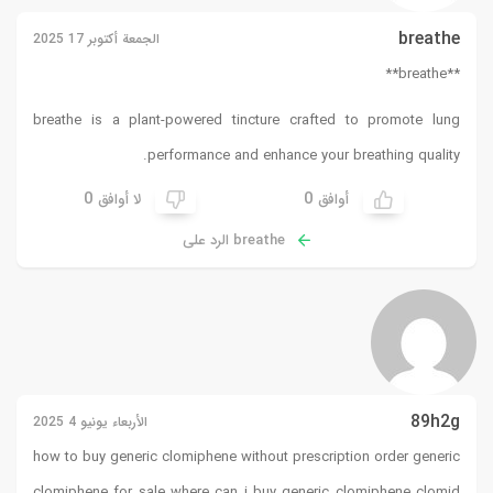
breathe
الجمعة أكتوبر 17 2025
**breathe**
breathe
is a plant-powered tincture crafted to promote lung
performance and enhance your breathing quality.
0
0
أوافق
لا أوافق
breathe الرد على
89h2g
الأربعاء يونيو 4 2025
how to buy generic clomiphene without prescription order generic
clomiphene for sale where can i buy generic clomiphene
clomid