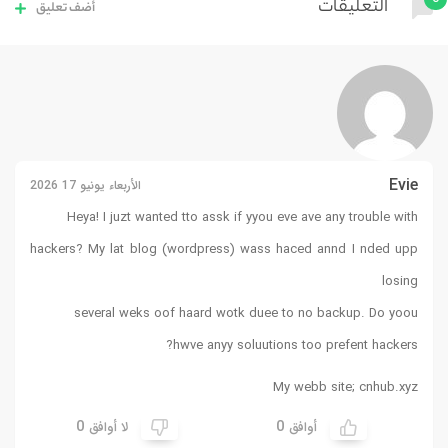
التعليقات
أضف تعليق
Evie
الأربعاء يونيو 17 2026
Heya! I juzt wanted tto assk if yyou eve ave any trouble with
hackers? My lat blog (wordpress) wass haced annd I nded upp
losing
several weks oof haard wotk duee to no backup. Do yoou
hwve anyy soluutions too prefent hackers?
My webb site;
cnhub.xyz
0
0
أوافق
لا أوافق