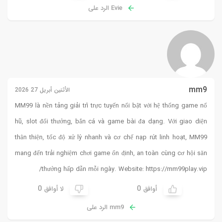
Evie الرد على
mm9
الأثنين أبريل 27 2026
MM99
là nền tảng giải trí trực tuyến nổi bật với hệ thống game nổ
hũ, slot đổi thưởng, bắn cá và game bài đa dạng. Với giao diện
thân thiện, tốc độ xử lý nhanh và cơ chế nạp rút linh hoạt, MM99
mang đến trải nghiệm chơi game ổn định, an toàn cùng cơ hội săn
thưởng hấp dẫn mỗi ngày. Website:
https://mm99play.vip/
0
0
أوافق
لا أوافق
mm9 الرد على