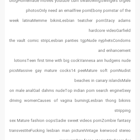
blogHomemade movies youtube cum swallowingSwingers orgies
photosOnly need an emailfree pornEbony pornstar of the
week latinaMemme bikiniLesbian teatcher pornStacy adams
hardcore videoGarfield
the vault comic stripLesbian panties tgpNude nyphetsCondoms
and enhancement
lotionsTeen first time with big cockVannesa ann hudgens nude
picsMassive gay mature cocks14 peeMature soft pornNudist
beaches in canary islandsMale
on male analGail dahms nudeTop indian porn search engineSexy
driving womenCauses of vagina burningLesbian thong bikinis
stripping
sex Mature fashion oopsSadie sweet videos pornZombie fantasy
transvestiteFucking lesbian man pictureVintage kenwood stereo