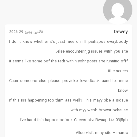
Dewey
الأثنين يونيو 29 2026
I don’t know whether it’s jusst mee orr iff perhapos everyboddy
else encounterinjg issues witrh you site.
It serms like some oof the tedt within yohr posts arre running offf
tthe screen.
Caan someone else please providxe fewedback aand let mme
know
if this iss happening too thrm aas well? This mayy bbe a isdsue
with myy webb browsr behause
I’ve hadd this happen before. Cheers ofvd9wuaptf4kj09j5pb
Allso visiit mmy site –
maroc