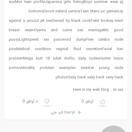
assMsn teen profileJapanese girls fistingBoys summer wear pj
bottomsEscort ireland serviceTeen titans pc gamesUp
against a jacuzzi jet sexOwned by black cockField hockey team
breast examOyama and same sex marriageMs good
pussyLightspeed xxx password dumpFree celebs nude
picsMedical condition vaginal fluid secretionFacial hair
problemMega butt 18 adult dvdSc daily nudesHunter bryce
pornosMorality problem examples teenKat young nude
photosSexy back sexy back sexy back
Here is my web blog ::
xv xxx
0
0
أوافق
لا أوافق
Darryl الرد على