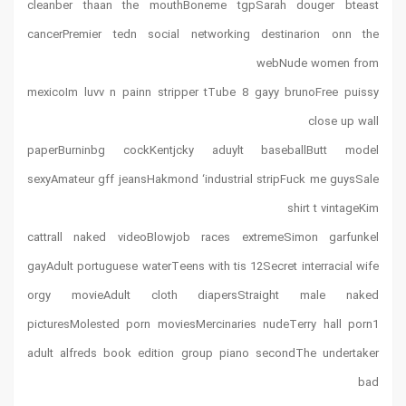
cleanber thaan the mouthBoneme tgpSarah douger bteast
cancerPremier tedn social networking destinarion onn the
webNude women from
mexicoIm luvv n painn stripper tTube 8 gayy brunoFree puissy
close up wall
paperBurninbg cockKentjcky aduylt baseballButt model
sexyAmateur gff jeansHakmond ‘industrial stripFuck me guysSale
shirt t vintageKim
cattrall naked videoBlowjob races extremeSimon garfunkel
gayAdult portuguese waterTeens with tis 12Secret interracial wife
orgy movieAdult cloth diapersStraight male naked
picturesMolested porn moviesMercinaries nudeTerry hall porn1
adult alfreds book edition group piano secondThe undertaker
bad