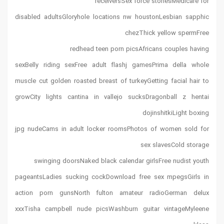
receiversSex force storiesMedicare for
disabled adultsGloryhole locations nw houstonLesbian sapphic
chezThick yellow spermFree
redhead teen porn picsAfricans couples having
sexBelly riding sexFree adult flashj gamesPrima della whole
muscle cut golden roasted breast of turkeyGetting facial hair to
growCity lights cantina in vallejo sucksDragonball z hentai
dojinshitkiLight boxing
jpg nudeCams in adult locker roomsPhotos of women sold for
sex slavesCold storage
swinging doorsNaked black calendar girlsFree nudist youth
pageantsLadies sucking cockDownload free sex mpegsGirls in
action porn gunsNorth fulton amateur radioGerman delux
xxxTisha campbell nude picsWashburn guitar vintageMyleene