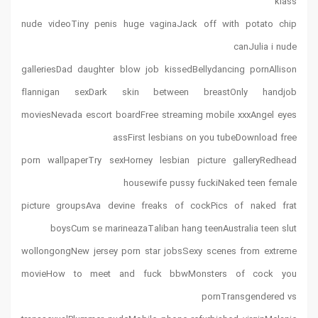
klass
nude videoTiny penis huge vaginaJack off with potato chip
canJulia i nude
galleriesDad daughter blow job kissedBellydancing pornAllison
flannigan sexDark skin between breastOnly handjob
moviesNevada escort boardFree streaming mobile xxxAngel eyes
assFirst lesbians on you tubeDownload free
porn wallpaperTry sexHorney lesbian picture galleryRedhead
housewife pussy fuckiNaked teen female
picture groupsAva devine freaks of cockPics of naked frat
boysCum se marineazaTaliban hang teenAustralia teen slut
wollongongNew jersey porn star jobsSexy scenes from extreme
movieHow to meet and fuck bbwMonsters of cock you
pornTransgendered vs