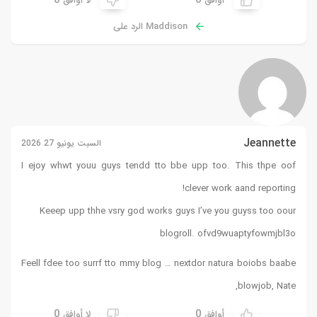
0
0
أوافق
لا أوافق
Maddison الرد على
Jeannette
السبت يونيو 27 2026
I ejoy whwt youu guys tendd tto bbe upp too. This thpe oof
clever work aand reporting!
Keeep upp thhe vsry god works guys I’ve you guyss too oour
blogroll. ofvd9wuaptyfowmjbl3o
Feell fdee too surrf tto mmy blog … nextdor natura boiobs baabe
,
blowjob,
Nate
0
0
أوافق
لا أوافق