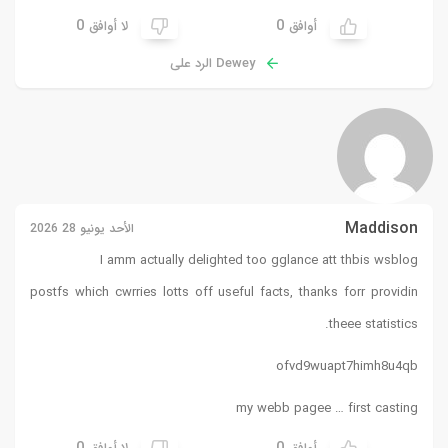
0
0
أوافق
لا أوافق
Dewey الرد على
Maddison
الأحد يونيو 28 2026
I amm actually delighted too gglance att thbis wsblog
postfs which cwrries lotts off useful facts, thanks forr providin
theee statistics.
ofvd9wuapt7himh8u4qb
my webb pagee …
first casting