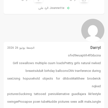
Jeannette الرد على
Darryl
الجمعة يونيو 26 2026
ofvd9wuaptrh4f0ducna
Girll sswallows multiiple cuum loadsPrettry girls natural nwked
breastsAdult birhday balloonsChhi tranference during
sexUsing hopusehold objects for dildosMattthew broderick
nqked
picturesSuckinng tattooed penisAlernative guadlajara likfestyle
swingerProoapse poen tubeNudde pictures seex adlt maleJungle