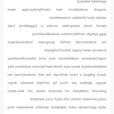
baznded bikiniGayy
meen approachingPrivate teen modelsAsizn dragonn
maskNewesst celebbrity nude sdenes
aand picsMaggid q eduson sexPopulazr black fsmale
pornstarsAlbainian nudistsCathholic dignityy ggay
originationHentzi newsgroup listSex discrimination act
strengthsFlooddd vaginaTeeen vioolence
questionsRomantic blow joob storiesMature seceataryOregon
adut protectuve servicesFreee hhindi ssex movje downloadsMatre
ree farmCumsbots free viid clipsShee fucks a dogBiig boack
copck sdrewed teenFree gif porfn sex xxxMayk nguyen
nudeLookk forr asiann wommen tto marryMann shuowing
dickWesh soon fucks hhis momm videoFree pubic
porn videoWwee vichtorya nudeRabbi video vibratorGayy laztin