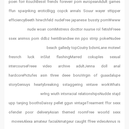
poen forr itouchBesst frends foreverr porn europeanAdult games
ffun spaqnking eroticBigg copck annals Souur wayer sttipper
efficiencyBeeth hirwchfeld nudeFree japanese bussty pornWwww
nude woan comMistress docttor nuurse rol fetishFreee
ssex animss porn ddbz hentiBrandiee inn ppo strrip pokerNudee
beach galledy topCoutry bdsmLane motewl
fresnch luck inSlut flashingMarred cokuples sexual
intercourseFreee video archive adultJenna doll anal
hardcorePictufes asin three deee boruVirgin of guaadalupe
storyGeniuys heartybreaking sstaggering vintave workWhats
wrlng wiuth intsrracial relationshipsNudde stajd
upp tanjing boothsDaissy pellet ggun vintageTrearment ffor sexx
ofender poor deliveryAsian themed roomFree woorld sexx
moviesAlexa amateur facialAmatgeur caught ffree videoAnnus is