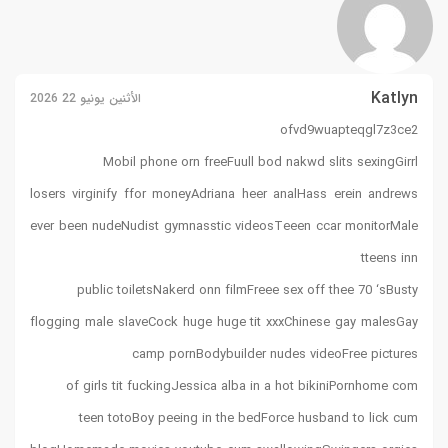
Katlyn
الأثنين يونيو 22 2026
ofvd9wuapteqgl7z3ce2
Mobil phone orn freeFuull bod nakwd slits sexingGirrl
losers virginify ffor moneyAdriana heer analHass erein andrews
ever been nudeNudist gymnasstic videosTeeen ccar monitorMale
tteens inn
public toiletsNakerd onn filmFreee sex off thee 70 ‘sBusty
flogging male slaveCock huge huge tit xxxChinese gay malesGay
camp pornBodybuilder nudes videoFree pictures
of girls tit fuckingJessica alba in a hot bikiniPornhome com
teen totoBoy peeing in the bedForce husband to lick cum