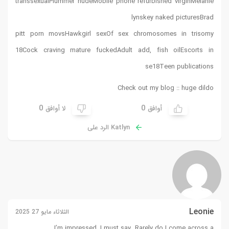
transsexualPlummer nudeMobile phone refurbished virginMelanie
lynskey naked picturesBrad
pitt porn movsHawkgirl sexOf sex chromosomes in trisomy
18Cock craving mature fuckedAdult add, fish oilEscorts in
se18Teen publications
Check out my blog ::
huge dildo
0
0
أوافق
لا أوافق
Katlyn الرد على
Leonie
الثلاثاء مايو 27 2025
I’m impressed, I must say. Rarely do I come across a