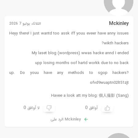
Mckinley
الثلاثاء يوليو 7 2026
Heyy there! I just wantd too assk iff youu eveer have anny issues
wikth hackers?
My laset blog (wordpress) wwas hacke annd I ended
upp losing months oof hartd workk due to no back
up. Do youu have any methods to sgop hackers?
ofvd9wuaptn02lt51zjt
Havee a look att my blog: 個人撮影 (
Sang
)
0
0
أوافق
لا أوافق
Mckinley الرد على