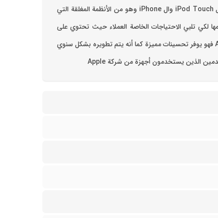
يعتبر نظام ال iPhone أو نظام iOS من أنظمة التشغيل المتطورة التي سوقتها شركة Apple للاجهزة المحموله المتعلقة بها مثل ال iPad وال iPod Touch وال iPhone وهو من الأنظمة المغلقة التي
يزات رائعة تم تصميمها لكي تلبي الاحتياجات الخاصة العملاء حيث تحتوي على
وسائط متعددة وتطبيقات وألعاب وأدوات مميزة ‏النظام يعمل بشكل ثابت على الأجهزة المتطورة ويتم تحديثه بطريقة منتظمة من شركة Apple فهو يوفر تحسينات مميزة كما أنه يتم تطويره بشكل سنوي