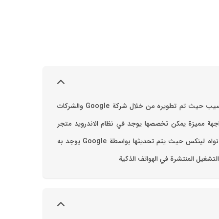
نظام ال الاندرويد من أفضل انظمه التشغيل المتنقلة التي لها مصدر مفتوح حيث أنها تستخدم بطريقة أساسية في الهواتف الذكية والحواسيب حيث تم تطويره من خلال شركة ‫Google‬ والشركات
 الأندرويد ويتميز هذا النظام ببعض المميزات الرائعة ‏مميزات الاندرويد ‏تميز نظام ال Andrea بأن له واجهة مميزة يمكن تخصصها ‏يوجد في نظام الاندرويد متجر
Google Play الذي يساعد على تحميل التطبيقات والألعاب ‏كما يوجد في النظام دعم مجموعة كبيرة من تقنيات الاتصال ‏النظام يعتمد على نواه لينكس حيث يتم تحديثها بواسطة ‫Google‬ ‏يوجد به
التشغيل المنتشرة في الهواتف الذكية