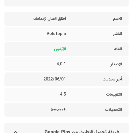
الاسم
أطلق العنان لإبداعك!
الناشر
Volutopia
الفئه
الآيفون
الاصدار
4.0.1
أخر تحديث
01‏/06‏/2022
التقييمات
4.5
التحميلات
+٥٠٠٬٠٠٠
طريقة تحميل التطبيق من Google Play